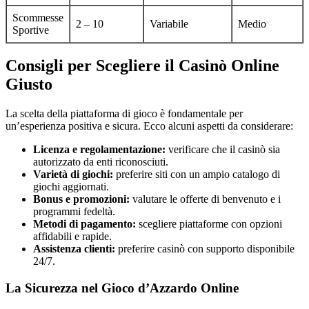
Scommesse
2 – 10
Variabile
Medio
Sportive
Consigli per Scegliere il Casinò Online
Giusto
La scelta della piattaforma di gioco è fondamentale per
un’esperienza positiva e sicura. Ecco alcuni aspetti da considerare:
Licenza e regolamentazione:
verificare che il casinò sia
autorizzato da enti riconosciuti.
Varietà di giochi:
preferire siti con un ampio catalogo di
giochi aggiornati.
Bonus e promozioni:
valutare le offerte di benvenuto e i
programmi fedeltà.
Metodi di pagamento:
scegliere piattaforme con opzioni
affidabili e rapide.
Assistenza clienti:
preferire casinò con supporto disponibile
24/7.
La Sicurezza nel Gioco d’Azzardo Online