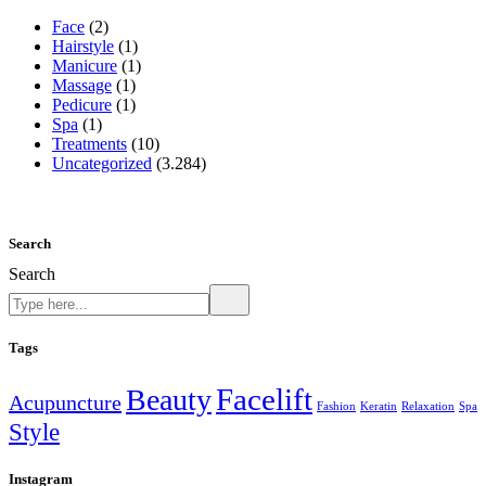
Face
(2)
Hairstyle
(1)
Manicure
(1)
Massage
(1)
Pedicure
(1)
Spa
(1)
Treatments
(10)
Uncategorized
(3.284)
Search
Search
Tags
Facelift
Beauty
Acupuncture
Fashion
Keratin
Relaxation
Spa
Style
Instagram