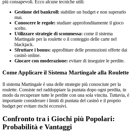
più consapevoli. Ecco alcune tecniche utili:
Gestione del bankroll:
stabilire un budget e non superarlo
mai.
Conoscere le regole:
studiare approfonditamente il gioco
scelto.
Utilizzare strategie di scommessa:
come il sistema
Martingale per la roulette o il conteggio delle carte nel
blackjack.
Sfruttare i bonus:
approfittare delle promozioni offerte dai
casinò online.
Giocare con moderazione:
evitare di inseguire le perdite.
Come Applicare il Sistema Martingale alla Roulette
Il sistema Martingale è una delle strategie più conosciute per la
roulette. Consiste nel raddoppiare la puntata dopo ogni perdita, in
modo da recuperare tutte le perdite con una sola vincita. Tuttavia, è
importante considerare i limiti di puntata del casinò e il proprio
budget per evitare rischi eccessivi.
Confronto tra i Giochi più Popolari:
Probabilità e Vantaggi