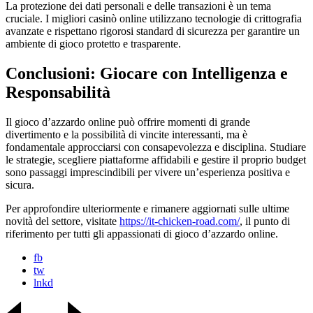
La protezione dei dati personali e delle transazioni è un tema
cruciale. I migliori casinò online utilizzano tecnologie di crittografia
avanzate e rispettano rigorosi standard di sicurezza per garantire un
ambiente di gioco protetto e trasparente.
Conclusioni: Giocare con Intelligenza e
Responsabilità
Il gioco d’azzardo online può offrire momenti di grande
divertimento e la possibilità di vincite interessanti, ma è
fondamentale approcciarsi con consapevolezza e disciplina. Studiare
le strategie, scegliere piattaforme affidabili e gestire il proprio budget
sono passaggi imprescindibili per vivere un’esperienza positiva e
sicura.
Per approfondire ulteriormente e rimanere aggiornati sulle ultime
novità del settore, visitate
https://it-chicken-road.com/
, il punto di
riferimento per tutti gli appassionati di gioco d’azzardo online.
fb
tw
lnkd