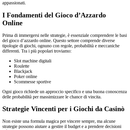
appassionati.
I Fondamenti del Gioco d’Azzardo
Online
Prima di immergersi nelle strategie, è essenziale comprendere le basi
del gioco d’azzardo online. Questo settore comprende diverse
tipologie di giochi, ognuno con regole, probabilità e meccaniche
differenti. Tra i più popolari troviamo:
Slot machine digitali
Roulette
Blackjack
Poker online
Scommesse sportive
Ogni gioco richiede un approccio specifico e una buona conoscenza
delle probabilità per massimizzare le chance di vincita.
Strategie Vincenti per i Giochi da Casinò
Non esiste una formula magica per vincere sempre, ma alcune
strategie possono aiutare a gestire il budget e a prendere decisioni