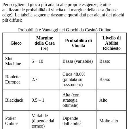
Per scegliere il gioco più adatto alle proprie esigenze, è utile
analizzare le probabilità di vincita e il margine della casa (house
edge). La tabella seguente riassume questi dati per alcuni dei giochi
più diffusi:
Probabilità e Vantaggi nei Giochi da Casinò Online
Margine
Livello di
Probabilità di
Gioco
della Casa
Abilità
Vincita
(%)
Richiesto
Slot
5 – 10
Bassa (variabile)
Basso
Machine
Circa 48.6%
Roulette
2.7
(puntata su
Basso
Europea
rosso/nero)
Alta (con
Blackjack
0.5 – 1
strategia
Alto
ottimale)
Variabile
Poker
Dipende
(dipende dal
Molto alto
Online
dall’abilità
torneo)