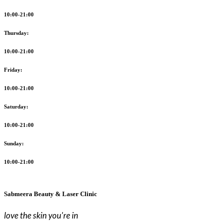
10:00-21:00
Thursday:
10:00-21:00
Friday:
10:00-21:00
Saturday:
10:00-21:00
Sunday:
10:00-21:00
Sabmeera Beauty & Laser Clinic
love the skin you're in