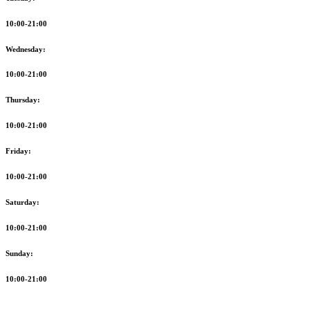
10:00-21:00
Wednesday:
10:00-21:00
Thursday:
10:00-21:00
Friday:
10:00-21:00
Saturday:
10:00-21:00
Sunday:
10:00-21:00