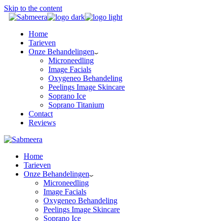
Skip to the content
Home
Tarieven
Onze Behandelingen
Microneedling
Image Facials
Oxygeneo Behandeling
Peelings Image Skincare
Soprano Ice
Soprano Titanium
Contact
Reviews
Home
Tarieven
Onze Behandelingen
Microneedling
Image Facials
Oxygeneo Behandeling
Peelings Image Skincare
Soprano Ice