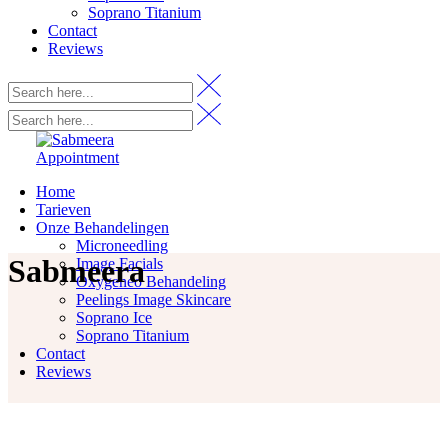
Soprano Titanium
Contact
Reviews
Appointment
Home
Tarieven
Onze Behandelingen
Microneedling
Sabmeera
Image Facials
Oxygeneo Behandeling
Peelings Image Skincare
Soprano Ice
Soprano Titanium
Contact
Reviews