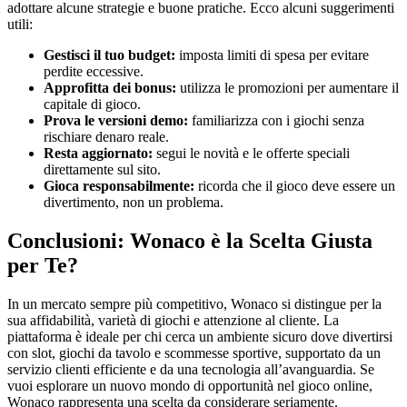
adottare alcune strategie e buone pratiche. Ecco alcuni suggerimenti
utili:
Gestisci il tuo budget:
imposta limiti di spesa per evitare
perdite eccessive.
Approfitta dei bonus:
utilizza le promozioni per aumentare il
capitale di gioco.
Prova le versioni demo:
familiarizza con i giochi senza
rischiare denaro reale.
Resta aggiornato:
segui le novità e le offerte speciali
direttamente sul sito.
Gioca responsabilmente:
ricorda che il gioco deve essere un
divertimento, non un problema.
Conclusioni: Wonaco è la Scelta Giusta
per Te?
In un mercato sempre più competitivo, Wonaco si distingue per la
sua affidabilità, varietà di giochi e attenzione al cliente. La
piattaforma è ideale per chi cerca un ambiente sicuro dove divertirsi
con slot, giochi da tavolo e scommesse sportive, supportato da un
servizio clienti efficiente e da una tecnologia all’avanguardia. Se
vuoi esplorare un nuovo mondo di opportunità nel gioco online,
Wonaco rappresenta una scelta da considerare seriamente.