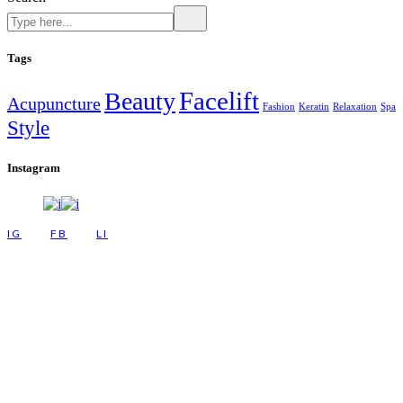
Tags
Facelift
Beauty
Acupuncture
Fashion
Keratin
Relaxation
Spa
Style
Instagram
IG
FB
LI