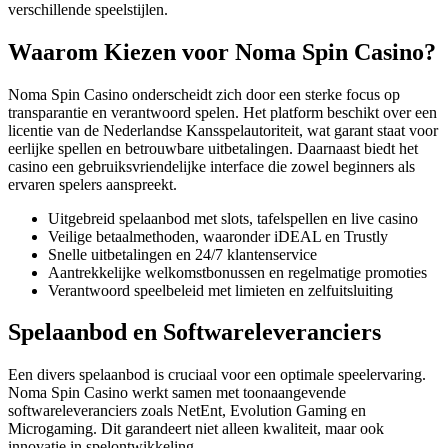
verschillende speelstijlen.
Waarom Kiezen voor Noma Spin Casino?
Noma Spin Casino onderscheidt zich door een sterke focus op
transparantie en verantwoord spelen. Het platform beschikt over een
licentie van de Nederlandse Kansspelautoriteit, wat garant staat voor
eerlijke spellen en betrouwbare uitbetalingen. Daarnaast biedt het
casino een gebruiksvriendelijke interface die zowel beginners als
ervaren spelers aanspreekt.
Uitgebreid spelaanbod met slots, tafelspellen en live casino
Veilige betaalmethoden, waaronder iDEAL en Trustly
Snelle uitbetalingen en 24/7 klantenservice
Aantrekkelijke welkomstbonussen en regelmatige promoties
Verantwoord speelbeleid met limieten en zelfuitsluiting
Spelaanbod en Softwareleveranciers
Een divers spelaanbod is cruciaal voor een optimale speelervaring.
Noma Spin Casino werkt samen met toonaangevende
softwareleveranciers zoals NetEnt, Evolution Gaming en
Microgaming. Dit garandeert niet alleen kwaliteit, maar ook
innovatie in spelontwikkeling.