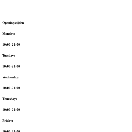
Openingstijden
Monday:
10:00-21:00
Tuesday:
10:00-21:00
Wednesday:
10:00-21:00
Thursday:
10:00-21:00
Friday:
10:00-21:00