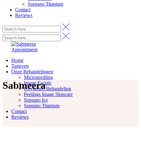
Soprano Titanium
Contact
Reviews
Appointment
Home
Tarieven
Onze Behandelingen
Microneedling
Sabmeera
Image Facials
Oxygeneo Behandeling
Peelings Image Skincare
Soprano Ice
Soprano Titanium
Contact
Reviews