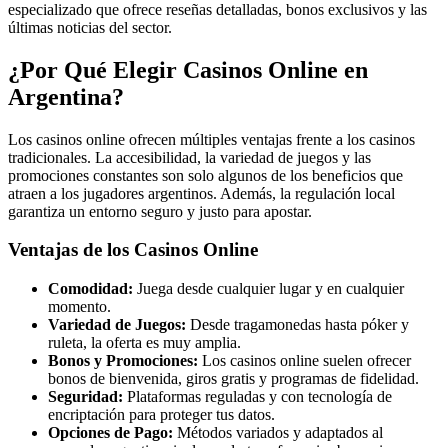
especializado que ofrece reseñas detalladas, bonos exclusivos y las
últimas noticias del sector.
¿Por Qué Elegir Casinos Online en
Argentina?
Los casinos online ofrecen múltiples ventajas frente a los casinos
tradicionales. La accesibilidad, la variedad de juegos y las
promociones constantes son solo algunos de los beneficios que
atraen a los jugadores argentinos. Además, la regulación local
garantiza un entorno seguro y justo para apostar.
Ventajas de los Casinos Online
Comodidad:
Juega desde cualquier lugar y en cualquier
momento.
Variedad de Juegos:
Desde tragamonedas hasta póker y
ruleta, la oferta es muy amplia.
Bonos y Promociones:
Los casinos online suelen ofrecer
bonos de bienvenida, giros gratis y programas de fidelidad.
Seguridad:
Plataformas reguladas y con tecnología de
encriptación para proteger tus datos.
Opciones de Pago:
Métodos variados y adaptados al