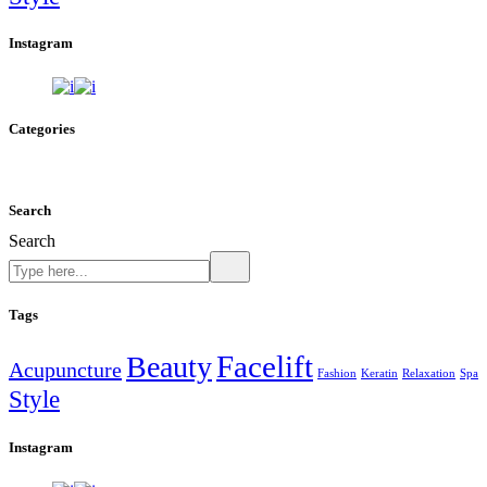
Instagram
Categories
Search
Search
Tags
Facelift
Beauty
Acupuncture
Fashion
Keratin
Relaxation
Spa
Style
Instagram