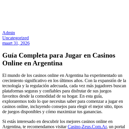
Admin
Uncategorized
maart 31, 2026
Guía Completa para Jugar en Casinos
Online en Argentina
El mundo de los casinos online en Argentina ha experimentado un
crecimiento significativo en los últimos años. Con la expansión de la
tecnología y la regulación adecuada, cada vez más jugadores buscan
plataformas seguras y confiables para disfrutar de sus juegos
favoritos desde la comodidad de su hogar. En esta guía,
exploraremos todo lo que necesitas saber para comenzar a jugar en
casinos online, incluyendo consejos para elegir el mejor sitio, tipos
de juegos disponibles y cómo maximizar tus ganancias.
Si estás interesado en descubrir los mejores casinos online en
Argentina, te recomendamos visitar
Casino-Zeus.Com.Ar
, un portal