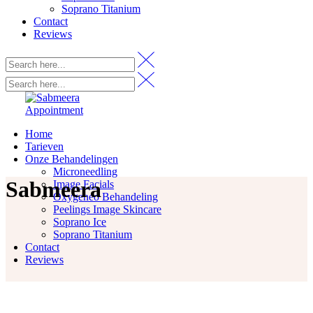
Soprano Titanium
Contact
Reviews
Appointment
Home
Tarieven
Onze Behandelingen
Microneedling
Sabmeera
Image Facials
Oxygeneo Behandeling
Peelings Image Skincare
Soprano Ice
Soprano Titanium
Contact
Reviews