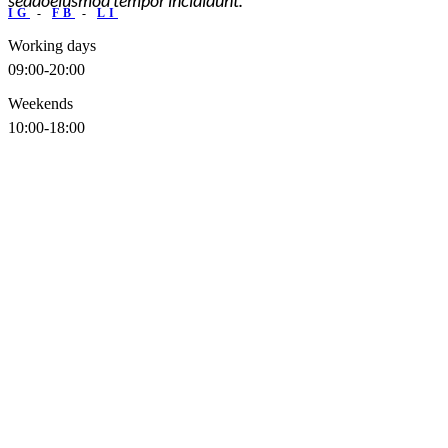
IG
-
FB
-
LI
Working days
09:00-20:00
Weekends
10:00-18:00