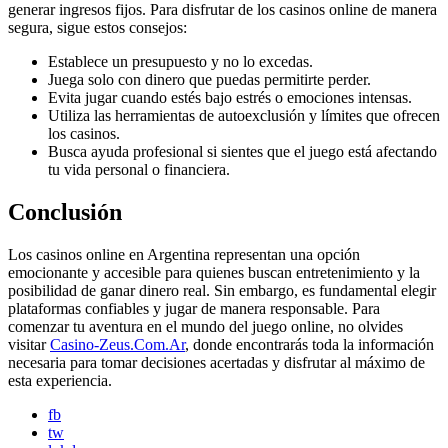
generar ingresos fijos. Para disfrutar de los casinos online de manera
segura, sigue estos consejos:
Establece un presupuesto y no lo excedas.
Juega solo con dinero que puedas permitirte perder.
Evita jugar cuando estés bajo estrés o emociones intensas.
Utiliza las herramientas de autoexclusión y límites que ofrecen
los casinos.
Busca ayuda profesional si sientes que el juego está afectando
tu vida personal o financiera.
Conclusión
Los casinos online en Argentina representan una opción
emocionante y accesible para quienes buscan entretenimiento y la
posibilidad de ganar dinero real. Sin embargo, es fundamental elegir
plataformas confiables y jugar de manera responsable. Para
comenzar tu aventura en el mundo del juego online, no olvides
visitar
Casino-Zeus.Com.Ar
, donde encontrarás toda la información
necesaria para tomar decisiones acertadas y disfrutar al máximo de
esta experiencia.
fb
tw