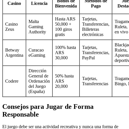
Bonos de
Métodos de
Jue
Casino
Licencia
Bienvenida
Pago
Desta
Hasta ARS
Tarjetas,
Malta
Tragam
Casino
50,000 +
Transferencias,
Gaming
Ruleta,
Zeus
100 giros
Billeteras
Authority
en vivo
gratis
electrónicas
Blackja
100% hasta
Tarjetas,
Betway
Curacao
Ruleta,
ARS
Transferencias,
Argentina
eGaming
Apuest
30,000
PayPal
deporti
Dirección
General de
50% hasta
Tarjetas,
Tragam
Codere
Ordenación
ARS
Transferencias
Bingo, 
del Juego
20,000
(España)
Consejos para Jugar de Forma
Responsable
El juego debe ser una actividad recreativa y nunca una forma de