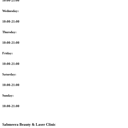
10:00-21:00
Wednesday:
10:00-21:00
Thursday:
10:00-21:00
Friday:
10:00-21:00
Saturday:
10:00-21:00
Sunday:
10:00-21:00
Sabmeera Beauty & Laser Clinic