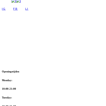
IG
FB
LI
Openingstijden
Monday:
10:00-21:00
Tuesday: