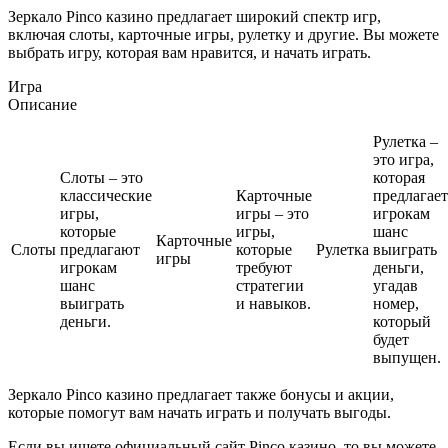
Зеркало Pinco казино предлагает широкий спектр игр,
включая слоты, карточные игры, рулетку и другие. Вы можете
выбрать игру, которая вам нравится, и начать играть.
Игра
Описание
Рулетка –
это игра,
Слоты – это
которая
классические
Карточные
предлагает
игры,
игры – это
игрокам
которые
игры,
шанс
Карточные
Слоты
предлагают
которые
Рулетка
выиграть
игры
игрокам
требуют
деньги,
шанс
стратегии
угадав
выиграть
и навыков.
номер,
деньги.
который
будет
выпущен.
Зеркало Pinco казино предлагает также бонусы и акции,
которые помогут вам начать играть и получать выгоды.
Если вы ищете официальный сайт Pinco казино, то вы можете