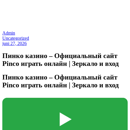
Admin
Uncategorized
juni 27, 2026
Пинко казино – Официальный сайт
Pinco играть онлайн | Зеркало и вход
Пинко казино – Официальный сайт
Pinco играть онлайн | Зеркало и вход
▶️