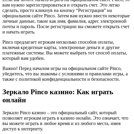
вам нужно зарегистрироваться и открыть счет. Это легко
сделать, просто кликнув на кнопку “Регистрация” на
официальном сайте Pinco. Затем вам нужно ввести некоторые
личные данные, такие как имя, фамилия, адрес электронной
почты и пароль. После регистрации вы сможете открыть счет
и начать играть.
Pinco предлагает игрокам несколько способов оплаты,
включая кредитные карты, электронные деньги и другие
платежные системы. Вы можете выбрать тот способ оплаты,
который вам удобен.
Важно! Перед началом игры на официальном сайте Pinco,
убедитесь, что вы знакомы с условиями и правилами игры, а
также с политикой конфиденциальности и безопасности.
Зеркало Pinco казино: Как играть
онлайн
Зеркало Pinco казино – это официальный сайт, который
позволяет игрокам играть в казино онлайн. Это означает, что
вы можете играть в любое время и из любого места, имея
доступ к интернету.