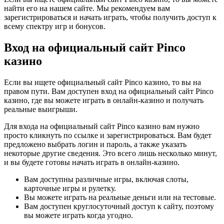
найти его на нашем сайте. Мы рекомендуем вам
зарегистрироваться и начать играть, чтобы получить доступ к
всему спектру игр и бонусов.
Вход на официальный сайт Pinco
казино
Если вы ищете официальный сайт Pinco казино, то вы на
правом пути. Вам доступен вход на официальный сайт Pinco
казино, где вы можете играть в онлайн-казино и получать
реальные выигрыши.
Для входа на официальный сайт Pinco казино вам нужно
просто кликнуть по ссылке и зарегистрироваться. Вам будет
предложено выбрать логин и пароль, а также указать
некоторые другие сведения. Это всего лишь несколько минут,
и вы будете готовы начать играть в онлайн-казино.
Вам доступны различные игры, включая слоты,
карточные игры и рулетку.
Вы можете играть на реальные деньги или на тестовые.
Вам доступен круглосуточный доступ к сайту, поэтому
вы можете играть когда угодно.