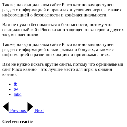
Также, на официальном сайте Pinco казино вам доступен
раздел с информацией о правилах и условиях игры, а также с
информацией о безопасности и конфиденциальности.
Вам не нужно беспокоиться о безопасности, потому что
официальный сайт Pinco казино защищен от хакеров и других
злоумышленников.
Также, на официальном сайте Pinco казино вам доступен
раздел с информацией о выигрышах и бонусах, а также с
информацией о различных акциях и промо-кампаниях.
Вам не нужно искать другие сайты, потому что официальный
сайт Pinco казино – это лучшее место для игры в онлайн-
казино.
fb
tw
lnkd
Previous
Next
Geef een reactie