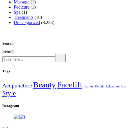
Massage
(1)
Pedicure
(1)
Spa
(1)
Treatments
(10)
Uncategorized
(3.284)
Search
Search
Tags
Facelift
Beauty
Acupuncture
Fashion
Keratin
Relaxation
Spa
Style
Instagram