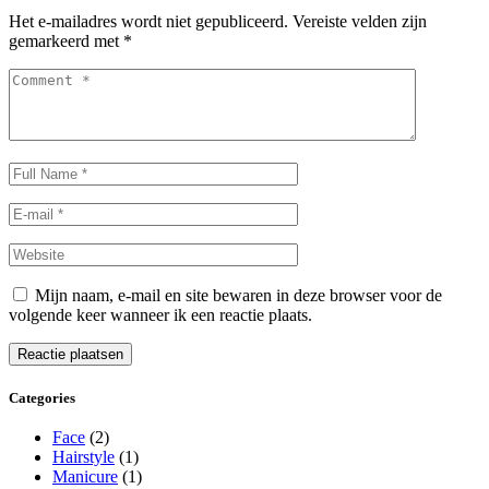
Het e-mailadres wordt niet gepubliceerd.
Vereiste velden zijn
gemarkeerd met
*
Mijn naam, e-mail en site bewaren in deze browser voor de
volgende keer wanneer ik een reactie plaats.
Reactie plaatsen
Categories
Face
(2)
Hairstyle
(1)
Manicure
(1)