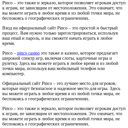
Pinco – это также и зеркало, которое позволяет игрокам доступ
к играм, не зависящим от местоположения. Это означает, что
вы можете играть в любое время и из любой точки мира, не
беспокоясь о географических ограничениях.
Вход на официальный сайт Pinco – это простой и быстрый
процесс. Вам нужно только зарегистрироваться, используя
ваш email и пароль, и вы сможете начать играть в любое
время.
Pinco –
pinco casino
это также и казино, которое предлагает
широкий спектр игр, включая слоты, карточные игры и
рулетку. Здесь вы можете играть в любое время и из любой
точки мира, используя ваш мобильный телефон или
компьютер.
Официальный сайт Pinco – это лучшее место для игроков,
которые ищут безопасное и надежное место для игры. Здесь
вы можете играть в любое время и из любой точки мира, не
беспокоясь о географических ограничениях.
Pinco – это также и зеркало, которое позволяет игрокам доступ
к играм, не зависящим от местоположения. Это означает, что
вы можете играть в любое время и из любой точки мира, не
беспокоясь о географических ограничениях.