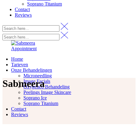
Soprano Titanium
Contact
Reviews
Appointment
Home
Tarieven
Onze Behandelingen
Microneedling
Sabmeera
Image Facials
Oxygeneo Behandeling
Peelings Image Skincare
Soprano Ice
Soprano Titanium
Contact
Reviews