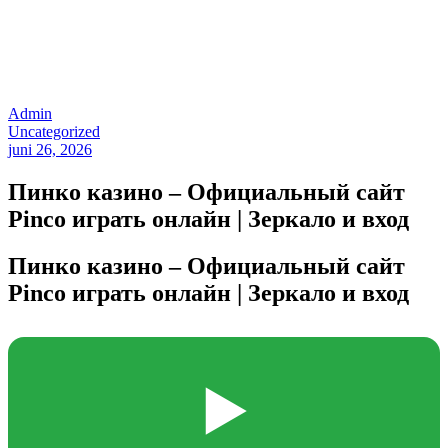
Admin
Uncategorized
juni 26, 2026
Пинко казино – Официальный сайт
Pinco играть онлайн | Зеркало и вход
Пинко казино – Официальный сайт
Pinco играть онлайн | Зеркало и вход
▶️