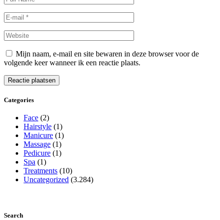
Mijn naam, e-mail en site bewaren in deze browser voor de
volgende keer wanneer ik een reactie plaats.
Reactie plaatsen
Categories
Face
(2)
Hairstyle
(1)
Manicure
(1)
Massage
(1)
Pedicure
(1)
Spa
(1)
Treatments
(10)
Uncategorized
(3.284)
Search