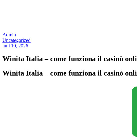
Admin
Uncategorized
juni 19, 2026
Winita Italia – come funziona il casinò onli
Winita Italia – come funziona il casinò onli