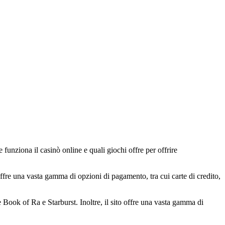
e funziona il casinò online e quali giochi offre per offrire
e offre una vasta gamma di opzioni di pagamento, tra cui carte di credito,
 Book of Ra e Starburst. Inoltre, il sito offre una vasta gamma di