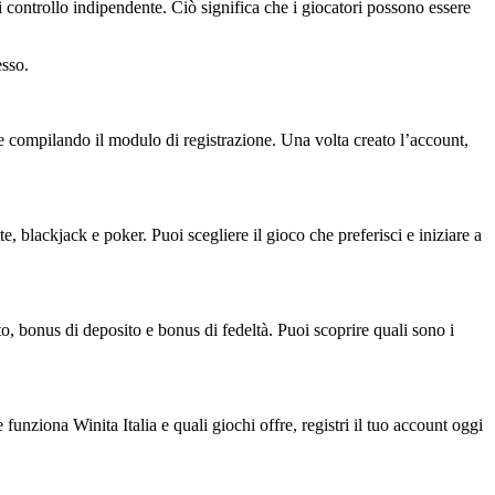
i controllo indipendente. Ciò significa che i giocatori possono essere
esso.
” e compilando il modulo di registrazione. Una volta creato l’account,
e, blackjack e poker. Puoi scegliere il gioco che preferisci e iniziare a
o, bonus di deposito e bonus di fedeltà. Puoi scoprire quali sono i
unziona Winita Italia e quali giochi offre, registri il tuo account oggi