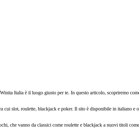
 Winita Italia è il luogo giusto per te. In questo articolo, scopriremo com
 cui slot, roulette, blackjack e poker. Il sito è disponibile in italiano 
ochi, che vanno da classici come roulette e blackjack a nuovi titoli come