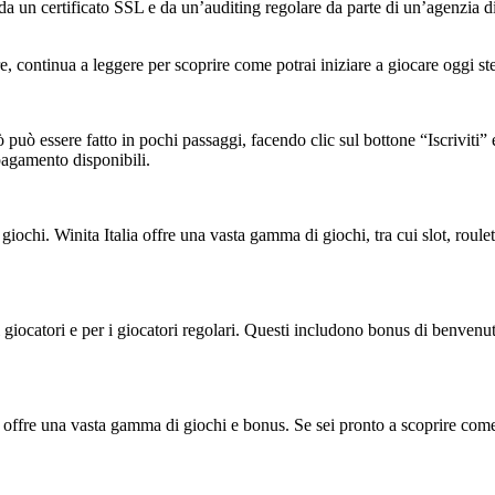
e da un certificato SSL e da un’auditing regolare da parte di un’agenzia d
e, continua a leggere per scoprire come potrai iniziare a giocare oggi st
ò può essere fatto in pochi passaggi, facendo clic sul bottone “Iscriviti
pagamento disponibili.
iochi. Winita Italia offre una vasta gamma di giochi, tra cui slot, roulett
giocatori e per i giocatori regolari. Questi includono bonus di benvenut
 offre una vasta gamma di giochi e bonus. Se sei pronto a scoprire come f