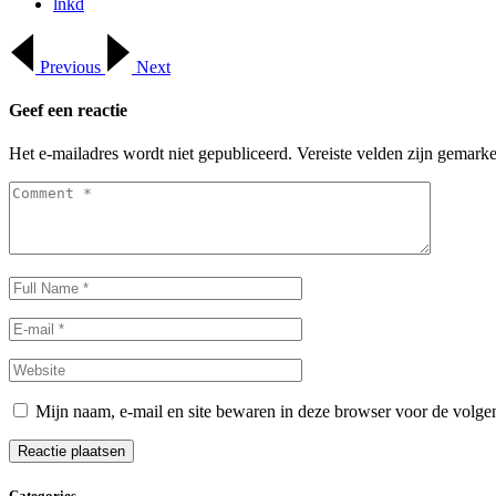
lnkd
Previous
Next
Geef een reactie
Het e-mailadres wordt niet gepubliceerd.
Vereiste velden zijn gemark
Mijn naam, e-mail en site bewaren in deze browser voor de volgen
Reactie plaatsen
Categories