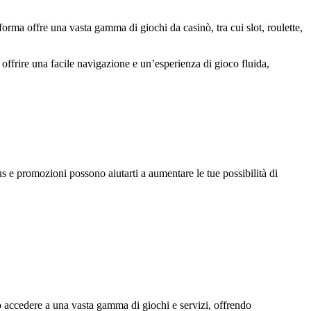
aforma offre una vasta gamma di giochi da casinò, tra cui slot, roulette,
offrire una facile navigazione e un’esperienza di gioco fluida,
 e promozioni possono aiutarti a aumentare le tue possibilità di
o accedere a una vasta gamma di giochi e servizi, offrendo