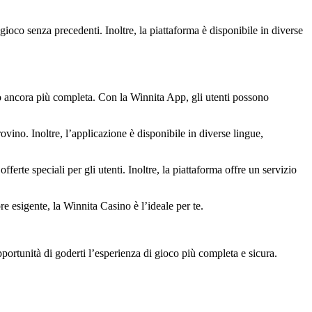
ioco senza precedenti. Inoltre, la piattaforma è disponibile in diverse
o ancora più completa. Con la Winnita App, gli utenti possono
vino. Inoltre, l’applicazione è disponibile in diverse lingue,
rte speciali per gli utenti. Inoltre, la piattaforma offre un servizio
e esigente, la Winnita Casino è l’ideale per te.
ortunità di goderti l’esperienza di gioco più completa e sicura.