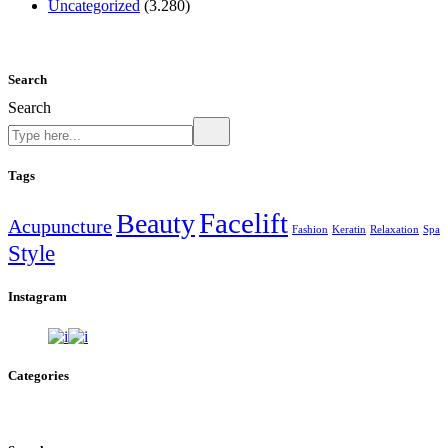
Uncategorized
(3.280)
Search
Search
Tags
Facelift
Beauty
Acupuncture
Fashion
Keratin
Relaxation
Spa
Style
Instagram
Categories