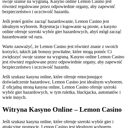
swoje szanse na wygraną. Kasyno online Lemon Casino jest
również regulowane przez odpowiednie organy, aby zapewnić
bezpieczeństwo i uczciwość hazardu.
Jeśli jesteś gotów zacząć hazardowanie, Lemon Casino jest
idealnym wyborem. Rejestracja i logowanie są proste, a kasyno
online oferuje szeroki wybór gier hazardowych, abyś mógł zacząć
hazardowanie od razu.
Warto zauważyć, że Lemon Casino jest również znane z swoich
korzyści, takich jak bonusy powitalne, które mogą pomóc Ci
zwiększyć swoje szanse na wygraną. Kasyno online Lemon Casino
jest również regulowane przez odpowiednie organy, aby zapewnić
bezpieczeństwo i uczciwość hazardu.
Jeśli szukasz kasyna online, które oferuje emocjonujące
doświadczenie hazardowe, Lemon Casino jest idealnym wyborem.
Z oficjalną stroną kasyna online, Lemon Casino oferuje szeroki
wybór gier hazardowych, w tym ruletka, blackjacka, automatów i
wiele innych.
Witryna Kasyno Online – Lemon Casino
Jeśli szukasz kasyna online, które oferuje szeroki wybór gier i
atrakcyjne promocje, Lemon Casino jest idealnym wyborem.