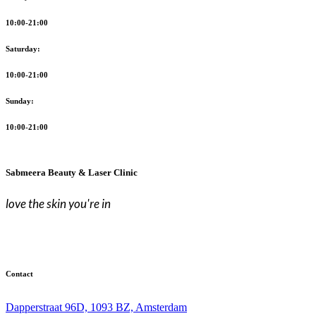
10:00-21:00
Saturday:
10:00-21:00
Sunday:
10:00-21:00
Sabmeera Beauty & Laser Clinic
love the skin you're in
Contact
Dapperstraat 96D, 1093 BZ, Amsterdam