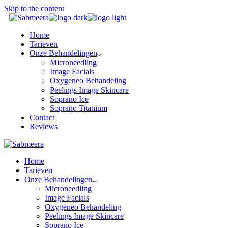
Skip to the content
Home
Tarieven
Onze Behandelingen
Microneedling
Image Facials
Oxygeneo Behandeling
Peelings Image Skincare
Soprano Ice
Soprano Titanium
Contact
Reviews
Home
Tarieven
Onze Behandelingen
Microneedling
Image Facials
Oxygeneo Behandeling
Peelings Image Skincare
Soprano Ice