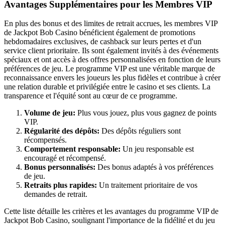
Avantages Supplémentaires pour les Membres VIP
En plus des bonus et des limites de retrait accrues, les membres VIP
de Jackpot Bob Casino bénéficient également de promotions
hebdomadaires exclusives, de cashback sur leurs pertes et d'un
service client prioritaire. Ils sont également invités à des événements
spéciaux et ont accès à des offres personnalisées en fonction de leurs
préférences de jeu. Le programme VIP est une véritable marque de
reconnaissance envers les joueurs les plus fidèles et contribue à créer
une relation durable et privilégiée entre le casino et ses clients. La
transparence et l'équité sont au cœur de ce programme.
Volume de jeu:
Plus vous jouez, plus vous gagnez de points
VIP.
Régularité des dépôts:
Des dépôts réguliers sont
récompensés.
Comportement responsable:
Un jeu responsable est
encouragé et récompensé.
Bonus personnalisés:
Des bonus adaptés à vos préférences
de jeu.
Retraits plus rapides:
Un traitement prioritaire de vos
demandes de retrait.
Cette liste détaille les critères et les avantages du programme VIP de
Jackpot Bob Casino, soulignant l'importance de la fidélité et du jeu