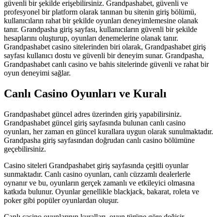
güvenli bir şekilde erişebilirsiniz. Grandpashabet, güvenli ve
profesyonel bir platform olarak tanınan bu sitenin giriş bölümü,
kullanıcıların rahat bir şekilde oyunları deneyimlemesine olanak
tanır. Grandpasha giriş sayfası, kullanıcıların güvenli bir şekilde
hesaplarını oluşturup, oyunları denemelerine olanak tanır.
Grandpashabet casino sitelerinden biri olarak, Grandpashabet giriş
sayfası kullanıcı dostu ve güvenli bir deneyim sunar. Grandpasha,
Grandpashabet canlı casino ve bahis sitelerinde güvenli ve rahat bir
oyun deneyimi sağlar.
Canlı Casino Oyunları ve Kuralı
Grandpashabet güncel adres üzerinden giriş yapabilirsiniz.
Grandpashabet güncel giriş sayfasında bulunan canlı casino
oyunları, her zaman en güncel kurallara uygun olarak sunulmaktadır.
Grandpasha giriş sayfasından doğrudan canlı casino bölümüne
geçebilirsiniz.
Casino siteleri Grandpashabet giriş sayfasında çeşitli oyunlar
sunmaktadır. Canlı casino oyunları, canlı cüzzamlı dealerlerle
oynanır ve bu, oyunların gerçek zamanlı ve etkileyici olmasına
katkıda bulunur. Oyunlar genellikle blackjack, bakarat, roleta ve
poker gibi popüler oyunlardan oluşur.
Canlı casino oyunlarının kuralları, oyun türüne göre değişir.