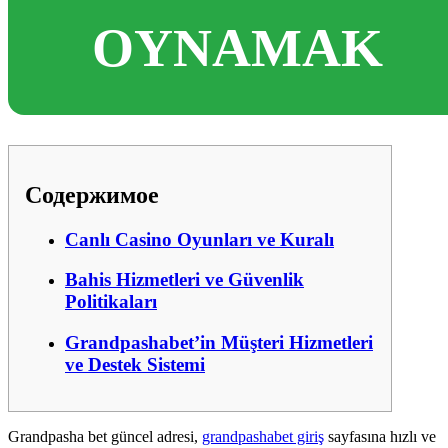
OYNAMAK
Содержимое
Canlı Casino Oyunları ve Kuralı
Bahis Hizmetleri ve Güvenlik
Politikaları
Grandpashabet’in Müşteri Hizmetleri
ve Destek Sistemi
Grandpasha bet güncel adresi,
grandpashabet giriş
sayfasına hızlı ve