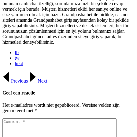
bulunan canlı chat özelliği, sorunlarınıza hızlı bir şekilde cevap
vermek için burada. Müşteri hizmetleri ekibi her saniye online ve
size yardımcı olmak için hazır. Grandpasha bet ile birlikte, casino
siteleri arasında Grandpashabet giriş sayfasından kolay bir şekilde
giriş yapabilirsiniz. Müşteri hizmetleri ve destek sistemleri, her tür
sorununuzun çözümlenmesi için en iyi yolunu bulmanızı sağlar.
Grandpashabet güncel adres üzerinden siteye giriş yaparak, bu
hizmetleri deneyebilirsiniz.
fb
tw
lnkd
Previous
Next
Geef een reactie
Het e-mailadres wordt niet gepubliceerd.
Vereiste velden zijn
gemarkeerd met
*