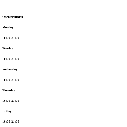
Openingstijden
Monday:
10:00-21:00
Tuesday:
10:00-21:00
Wednesday:
10:00-21:00
Thursday:
10:00-21:00
Friday:
10:00-21:00