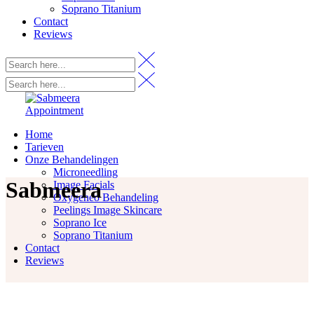
Soprano Titanium
Contact
Reviews
Appointment
Home
Tarieven
Onze Behandelingen
Microneedling
Sabmeera
Image Facials
Oxygeneo Behandeling
Peelings Image Skincare
Soprano Ice
Soprano Titanium
Contact
Reviews