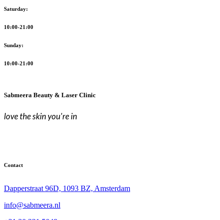
Saturday:
10:00-21:00
Sunday:
10:00-21:00
Sabmeera Beauty & Laser Clinic
love the skin you're in
Contact
Dapperstraat 96D, 1093 BZ, Amsterdam
info@sabmeera.nl