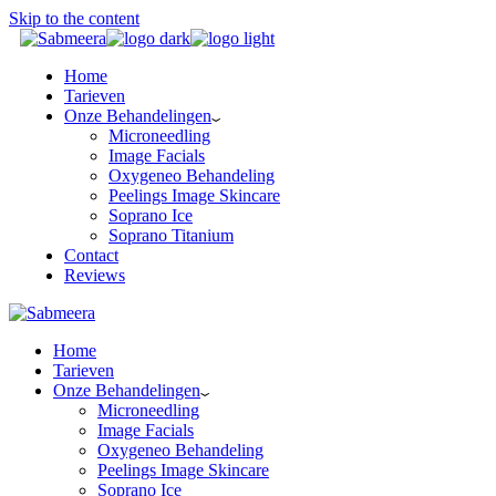
Skip to the content
Home
Tarieven
Onze Behandelingen
Microneedling
Image Facials
Oxygeneo Behandeling
Peelings Image Skincare
Soprano Ice
Soprano Titanium
Contact
Reviews
Home
Tarieven
Onze Behandelingen
Microneedling
Image Facials
Oxygeneo Behandeling
Peelings Image Skincare
Soprano Ice