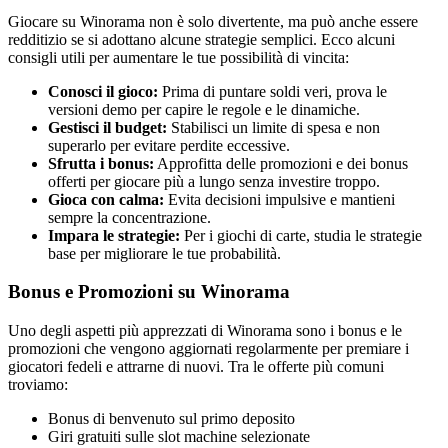
Giocare su Winorama non è solo divertente, ma può anche essere
redditizio se si adottano alcune strategie semplici. Ecco alcuni
consigli utili per aumentare le tue possibilità di vincita:
Conosci il gioco:
Prima di puntare soldi veri, prova le
versioni demo per capire le regole e le dinamiche.
Gestisci il budget:
Stabilisci un limite di spesa e non
superarlo per evitare perdite eccessive.
Sfrutta i bonus:
Approfitta delle promozioni e dei bonus
offerti per giocare più a lungo senza investire troppo.
Gioca con calma:
Evita decisioni impulsive e mantieni
sempre la concentrazione.
Impara le strategie:
Per i giochi di carte, studia le strategie
base per migliorare le tue probabilità.
Bonus e Promozioni su Winorama
Uno degli aspetti più apprezzati di Winorama sono i bonus e le
promozioni che vengono aggiornati regolarmente per premiare i
giocatori fedeli e attrarne di nuovi. Tra le offerte più comuni
troviamo:
Bonus di benvenuto sul primo deposito
Giri gratuiti sulle slot machine selezionate