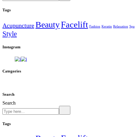
Tags
Facelift
Beauty
Acupuncture
Fashion
Keratin
Relaxation
Spa
Style
Instagram
Categories
Search
Search
Tags