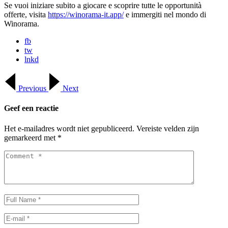
Se vuoi iniziare subito a giocare e scoprire tutte le opportunità
offerte, visita
https://winorama-it.app/
e immergiti nel mondo di
Winorama.
fb
tw
lnkd
Previous
Next
Geef een reactie
Het e-mailadres wordt niet gepubliceerd.
Vereiste velden zijn
gemarkeerd met
*