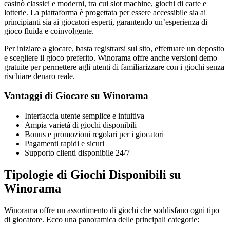
casinò classici e moderni, tra cui slot machine, giochi di carte e
lotterie. La piattaforma è progettata per essere accessibile sia ai
principianti sia ai giocatori esperti, garantendo un’esperienza di
gioco fluida e coinvolgente.
Per iniziare a giocare, basta registrarsi sul sito, effettuare un deposito
e scegliere il gioco preferito. Winorama offre anche versioni demo
gratuite per permettere agli utenti di familiarizzare con i giochi senza
rischiare denaro reale.
Vantaggi di Giocare su Winorama
Interfaccia utente semplice e intuitiva
Ampia varietà di giochi disponibili
Bonus e promozioni regolari per i giocatori
Pagamenti rapidi e sicuri
Supporto clienti disponibile 24/7
Tipologie di Giochi Disponibili su
Winorama
Winorama offre un assortimento di giochi che soddisfano ogni tipo
di giocatore. Ecco una panoramica delle principali categorie: