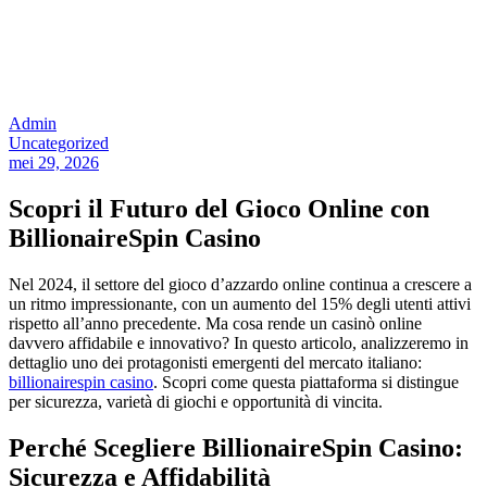
Admin
Uncategorized
mei 29, 2026
Scopri il Futuro del Gioco Online con
BillionaireSpin Casino
Nel 2024, il settore del gioco d’azzardo online continua a crescere a
un ritmo impressionante, con un aumento del 15% degli utenti attivi
rispetto all’anno precedente. Ma cosa rende un casinò online
davvero affidabile e innovativo? In questo articolo, analizzeremo in
dettaglio uno dei protagonisti emergenti del mercato italiano:
billionairespin casino
. Scopri come questa piattaforma si distingue
per sicurezza, varietà di giochi e opportunità di vincita.
Perché Scegliere BillionaireSpin Casino:
Sicurezza e Affidabilità