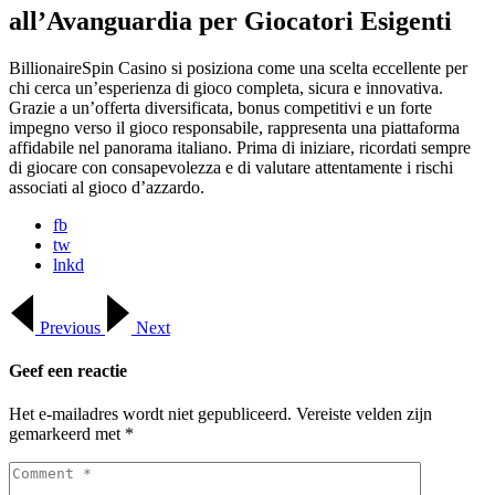
all’Avanguardia per Giocatori Esigenti
BillionaireSpin Casino si posiziona come una scelta eccellente per
chi cerca un’esperienza di gioco completa, sicura e innovativa.
Grazie a un’offerta diversificata, bonus competitivi e un forte
impegno verso il gioco responsabile, rappresenta una piattaforma
affidabile nel panorama italiano. Prima di iniziare, ricordati sempre
di giocare con consapevolezza e di valutare attentamente i rischi
associati al gioco d’azzardo.
fb
tw
lnkd
Previous
Next
Geef een reactie
Het e-mailadres wordt niet gepubliceerd.
Vereiste velden zijn
gemarkeerd met
*