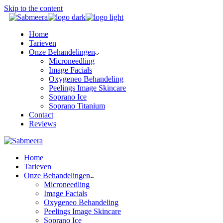
Skip to the content
Home
Tarieven
Onze Behandelingen
Microneedling
Image Facials
Oxygeneo Behandeling
Peelings Image Skincare
Soprano Ice
Soprano Titanium
Contact
Reviews
Home
Tarieven
Onze Behandelingen
Microneedling
Image Facials
Oxygeneo Behandeling
Peelings Image Skincare
Soprano Ice