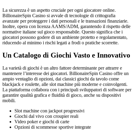
La sicurezza è un aspetto cruciale per ogni giocatore online.
BillionaireSpin Casino si avvale di tecnologie di crittografia
avanzate per proteggere i dati personali e le transazioni finanziarie.
Inoltre, opera con licenza AAMS/ADM, garantendo il rispetto delle
normative italiane sul gioco responsabile. Questo significa che i
giocatori possono godere di un ambiente protetto e regolamentato,
riducendo al minimo i rischi legati a frodi o pratiche scorrette.
Un Catalogo di Giochi Vasto e Innovativo
La varietà di giochi è un altro fattore determinante per attrarre e
mantenere l’interesse dei giocatori. BillionaireSpin Casino offre un
ampio ventaglio di opzioni, dai classici giochi da tavolo come
blackjack e roulette, alle slot machine più moderne e coinvolgenti.
La piattaforma collabora con i principali sviluppatori di software per
garantire qualità grafica e fluidità di gioco, anche su dispositivi
mobili.
Slot machine con jackpot progressivi
Giochi dal vivo con croupier reali
Video poker e giochi di carte
Opzioni di scommesse sportive integrate