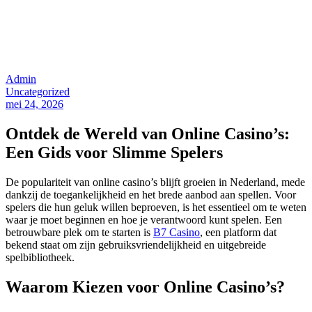
Admin
Uncategorized
mei 24, 2026
Ontdek de Wereld van Online Casino’s:
Een Gids voor Slimme Spelers
De populariteit van online casino’s blijft groeien in Nederland, mede
dankzij de toegankelijkheid en het brede aanbod aan spellen. Voor
spelers die hun geluk willen beproeven, is het essentieel om te weten
waar je moet beginnen en hoe je verantwoord kunt spelen. Een
betrouwbare plek om te starten is
B7 Casino
, een platform dat
bekend staat om zijn gebruiksvriendelijkheid en uitgebreide
spelbibliotheek.
Waarom Kiezen voor Online Casino’s?