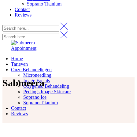
Soprano Titanium
Contact
Reviews
Appointment
Home
Tarieven
Onze Behandelingen
Microneedling
Sabmeera
Image Facials
Oxygeneo Behandeling
Peelings Image Skincare
Soprano Ice
Soprano Titanium
Contact
Reviews