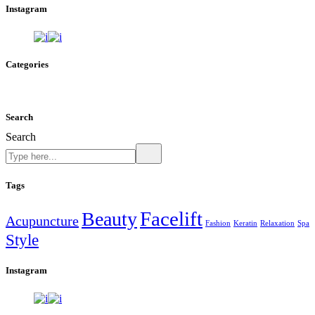
Instagram
Categories
Search
Search
Tags
Facelift
Beauty
Acupuncture
Fashion
Keratin
Relaxation
Spa
Style
Instagram