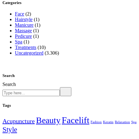
Categories
Face
(2)
Hairstyle
(1)
Manicure
(1)
Massage
(1)
Pedicure
(1)
Spa
(1)
Treatments
(10)
Uncategorized
(3.306)
Search
Search
Tags
Facelift
Beauty
Acupuncture
Fashion
Keratin
Relaxation
Spa
Style