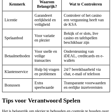
Waarom
Kenmerk
Wat te Controleren
Belangrijk?
Garandeert
Controleer of het casino
Licentie
eerlijkheid en
een vergunning heeft van
veiligheid
de KSA
Bekijk of er slots, live
Voor variatie
Spelaanbod
casino en tafelspellen
en plezier
beschikbaar zijn
Voor snelle en
Ondersteuning van
Betaalmethoden
veilige
iDEAL, creditcards en e-
transacties
wallets
Hulp bij vragen
24/7 bereikbaarheid via
Klantenservice
en problemen
chat, e-mail of telefoon
Extra
Transparante voorwaarden
Bonussen
speelwaarde
en eerlijke inzetvereisten
Tips voor Verantwoord Spelen
Het is belangrijk om plezier te behouden en controle te houden over