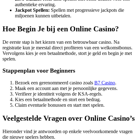
authentieke ervaring.
Jackpot Spellen:
Spellen met progressieve jackpots die
miljoenen kunnen uitbetalen.
Hoe Begin Je bij een Online Casino?
De eerste stap is het kiezen van een betrouwbaar casino. Na
registratie kun je meestal direct profiteren van een welkomstbonus.
Vervolgens kies je een betaalmethode, stort je geld en begin je met
spelen.
Stappenplan voor Beginners
Bezoek een gerenommeerd casino zoals
B7 Casino
.
Maak een account aan met je persoonlijke gegevens.
Verifieer je identiteit volgens de KSA-regels.
Kies een betaalmethode en stort een bedrag.
Claim eventuele bonussen en start met spelen.
Veelgestelde Vragen over Online Casino’s
Hieronder vind je antwoorden op enkele veelvoorkomende vragen
die nieuwe spelers hebben.